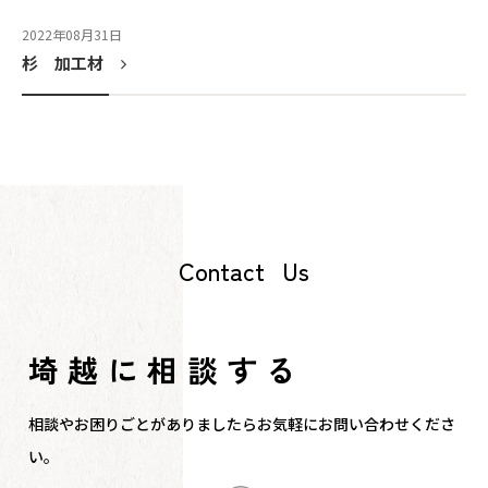
2022年08月31日
杉 加工材
C
o
n
t
a
c
t
U
s
埼越に
相談する
相談やお困りごとがありましたら
お気軽にお問い合わせくださ
い。