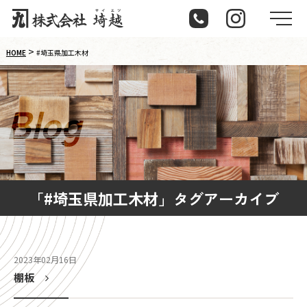
メ
>
HOME
#埼玉県加工木材
B
l
o
g
「
#埼玉県加工木材
」タグアーカイブ
2023年02月16日
棚板