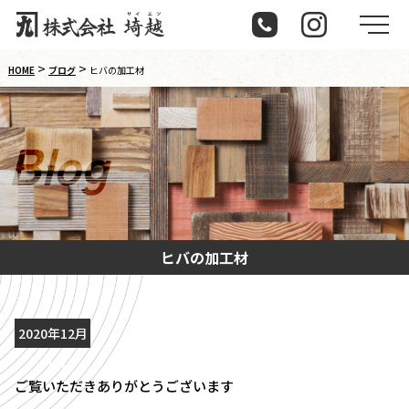
メ
>
>
HOME
ブログ
ヒバの加工材
B
l
o
g
ヒバの加工材
2020年12月
11日
ご覧いただきありがとうございます