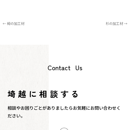
←
栂の加工材
杉の加工材
→
C
o
n
t
a
c
t
U
s
埼越に
相談する
相談やお困りごとがありましたら
お気軽にお問い合わせく
ださい。